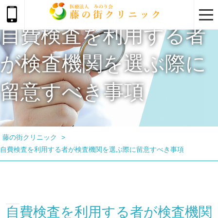
togg
navi
自費検査を利用する者
が検査機関を選ぶ際に
留意すべき事項
藤の街クリニック
>
自費検査を利用する者が検査機関を選ぶ際に留意すべき事項
自費検査を利用する者が検査機関