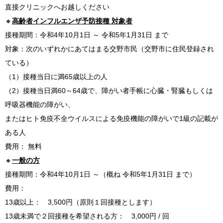
直接クリニックへお越しください
🔸
高齢者インフルエンザ予防接種 対象者
接種期間：令和4年10月1日 ～ 令和5年1月31日 まで
対象：次のいずれかにあてはまる交野市民（交野市に住民登録され
ている）
（1）接種当日に満65歳以上の人
（2）接種当日満60～64歳で、障がい者手帳に心臓・腎臓もしくは
呼吸器機能の障がい、
またはヒト免疫不全ウイルスによる免疫機能の障がいで1級の記載が
ある人
費用： 無料
🔸
一般の方
接種期間：令和4年10月1日 ～（概ね 令和5年1月31日 まで）
費用：
13歳以上： 3,500円（原則１回接種とします）
13歳未満で２回接種を希望される方： 3,000円 / 回