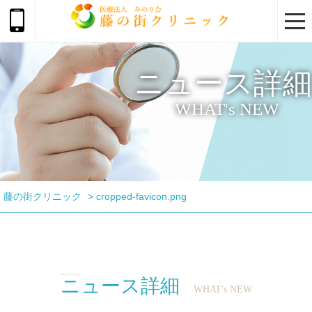
togg
navi
ニュース詳細
WHAT's NEW
藤の街クリニック
>
cropped-favicon.png
ニュース詳細
WHAT's NEW