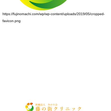
https://fujinomachi.com/wp/wp-content/uploads/2019/05/cropped-
favicon.png