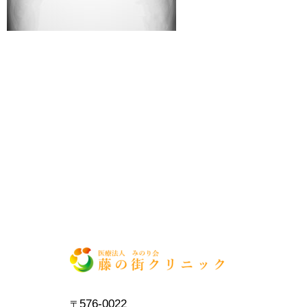
576-0022
〒