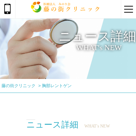
togg
navi
ニュース詳細
WHAT's NEW
藤の街クリニック
>
胸部レントゲン
ニュース詳細
WHAT's NEW